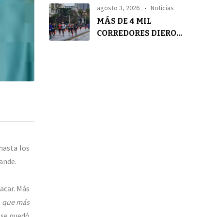
TRANQUILIDAD
agosto 3, 2026
Noticias
MÁS DE 4 MIL
CORREDORES DIERON
VIDA A LA 4° ASICS
GOLDEN RUN SCL
hasta los
ande.
tacar. Más
o que más
e se quedó