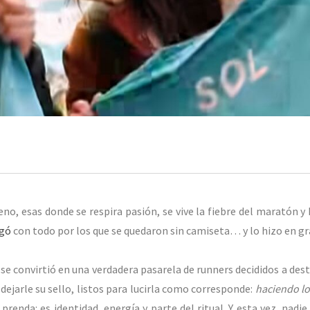
o, esas donde se respira pasión, se vive la fiebre del maratón y 
ugó
con todo por los que se quedaron sin camiseta… y lo hizo en gr
e se convirtió en una verdadera pasarela de runners decididos a des
dejarle su sello, listos para lucirla como corresponde:
haciendo l
prenda: es identidad, energía y parte del ritual. Y esta vez, nadi