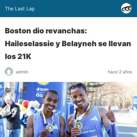
The Last Lap
Boston dio revanchas:
Haileselassie y Belayneh se llevan
los 21K
admin
hace 2 años