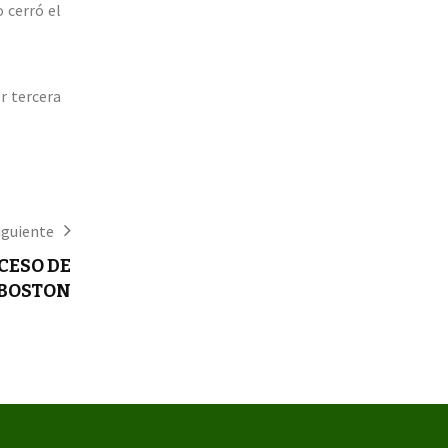
 cerró el
r tercera
iguiente
CESO DE
 BOSTON