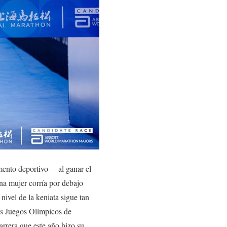
mento deportivo— al ganar el
a mujer corría por debajo
nivel de la keniata sigue tan
os Juegos Olímpicos de
rrera que este año hizo su