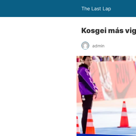
The Last Lap
Kosgei más vi
admin