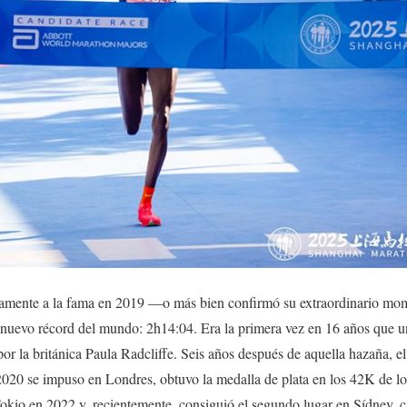
ivamente a la fama en 2019 —o más bien confirmó su extraordinario mo
uevo récord del mundo: 2h14:04. Era la primera vez en 16 años que un
or la británica Paula Radcliffe. Seis años después de aquella hazaña, el 
020 se impuso en Londres, obtuvo la medalla de plata en los 42K de l
kio en 2022 y, recientemente, consiguió el segundo lugar en Sídney, ca