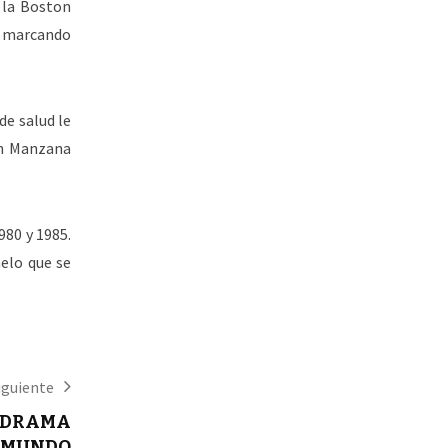
 la Boston
, marcando
de salud le
an Manzana
980 y 1985.
elo que se
iguiente
N DRAMA
L MUNDO