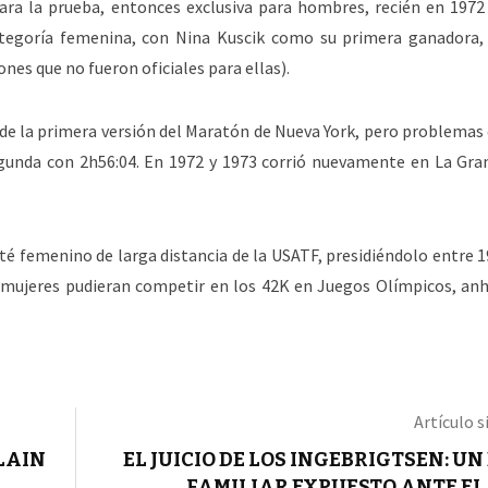
ara la prueba, entonces exclusiva para hombres, recién en 1972
 categoría femenina, con Nina Kuscik como su primera ganadora
nes que no fueron oficiales para ellas).
 de la primera versión del Maratón de Nueva York, pero problemas 
segunda con 2h56:04. En 1972 y 1973 corrió nuevamente en La Gr
é femenino de larga distancia de la USATF, presidiéndolo entre 1
s mujeres pudieran competir en los 42K en Juegos Olímpicos, anh
Artículo s
LAIN
EL JUICIO DE LOS INGEBRIGTSEN: U
FAMILIAR EXPUESTO ANTE E