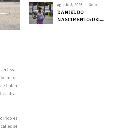
agosto 3, 2026
Noticias
DANIEL DO
NASCIMENTO: DEL
SILENCIO A LA
TRANQUILIDAD
y certezas
do en los
 de haber
las altas
orrido es
calles se