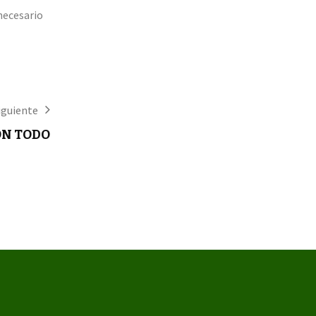
necesario
iguiente
ON TODO