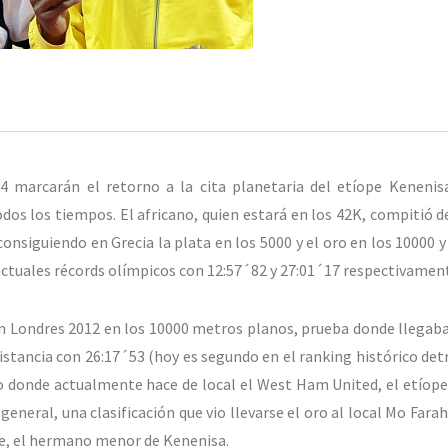
 marcarán el retorno a la cita planetaria del etíope Kenenis
os los tiempos. El africano, quien estará en los 42K, compitió 
onsiguiendo en Grecia la plata en los 5000 y el oro en los 10000 y
 actuales récords olímpicos con 12:57´82 y 27:01´17 respectivamen
en Londres 2012 en los 10000 metros planos, prueba donde llegab
stancia con 26:17´53 (hoy es segundo en el ranking histórico detr
io donde actualmente hace de local el West Ham United, el etíop
 general, una clasificación que vio llevarse el oro al local Mo Farah
ele, el hermano menor de Kenenisa.