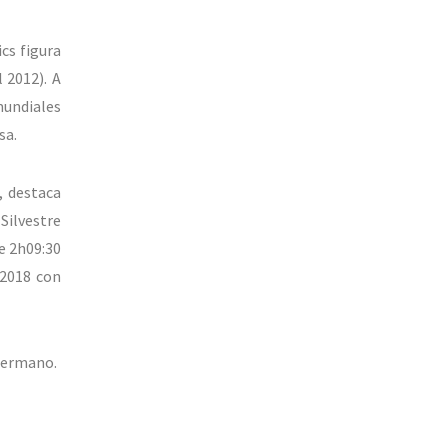
cs figura
 2012). A
mundiales
sa.
, destaca
Silvestre
e 2h09:30
 2018 con
 hermano.