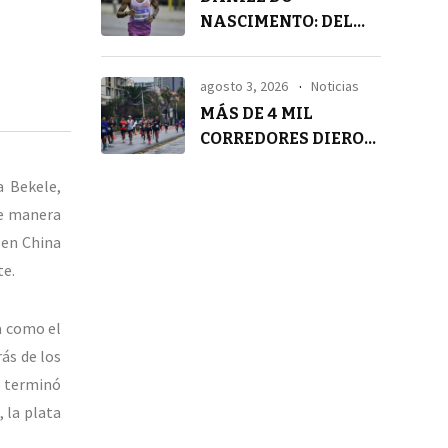
NASCIMENTO: DEL
SILENCIO A LA
TRANQUILIDAD
agosto 3, 2026
Noticias
MÁS DE 4 MIL
CORREDORES DIERON
VIDA A LA 4° ASICS
a Bekele,
GOLDEN RUN SCL
de manera
 en China
te.
a como el
ás de los
e terminó
, la plata