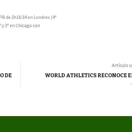
B de 2h16:34 en Londres (4°
7 y 3° en Chicago con
Artículo s
O DE
WORLD ATHLETICS RECONOCE E