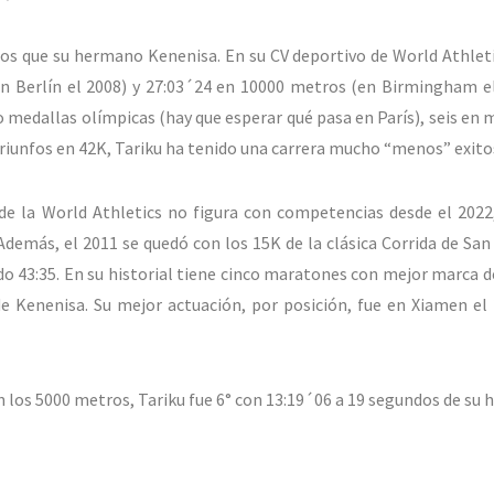
os que su hermano Kenenisa. En su CV deportivo de World Athleti
n Berlín el 2008) y 27:03´24 en 10000 metros (en Birmingham el
 medallas olímpicas (hay que esperar qué pasa en París), seis en 
triunfos en 42K, Tariku ha tenido una carrera mucho “menos” exito
de la World Athletics no figura con competencias desde el 2022
más, el 2011 se quedó con los 15K de la clásica Corrida de San 
o 43:35. En su historial tiene cinco maratones con mejor marca d
 de Kenenisa. Su mejor actuación, por posición, fue en Xiamen el
 los 5000 metros, Tariku fue 6° con 13:19´06 a 19 segundos de su