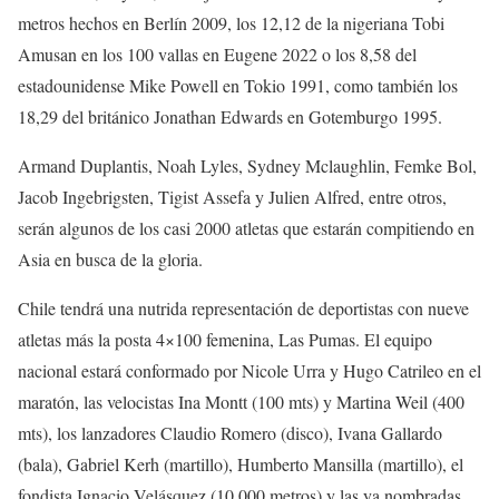
metros hechos en Berlín 2009, los 12,12 de la nigeriana Tobi
Amusan en los 100 vallas en Eugene 2022 o los 8,58 del
estadounidense Mike Powell en Tokio 1991, como también los
18,29 del británico Jonathan Edwards en Gotemburgo 1995.
Armand Duplantis, Noah Lyles, Sydney Mclaughlin, Femke Bol,
Jacob Ingebrigsten, Tigist Assefa y Julien Alfred, entre otros,
serán algunos de los casi 2000 atletas que estarán compitiendo en
Asia en busca de la gloria.
Chile tendrá una nutrida representación de deportistas con nueve
atletas más la posta 4×100 femenina, Las Pumas. El equipo
nacional estará conformado por Nicole Urra y Hugo Catrileo en el
maratón, las velocistas Ina Montt (100 mts) y Martina Weil (400
mts), los lanzadores Claudio Romero (disco), Ivana Gallardo
(bala), Gabriel Kerh (martillo), Humberto Mansilla (martillo), el
fondista Ignacio Velásquez (10.000 metros) y las ya nombradas