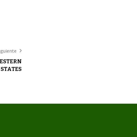
iguiente
WESTERN
STATES