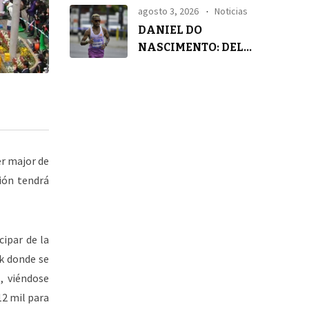
agosto 3, 2026
Noticias
DANIEL DO
NASCIMENTO: DEL
SILENCIO A LA
TRANQUILIDAD
er major de
ión tendrá
cipar de la
k donde se
, viéndose
12 mil para