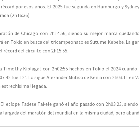
e récord por esos años. El 2025 fue segunda en Hamburgo y Sydne
ada (2h16:36).
aratón de Chicago con 2h14:56, siendo su mejor marca quedando
tará en Tokio en busca del tricampeonato es Sutume Kebebe. La ga
l récord del circuito con 2h15:55.
ta Timothy Kiplagat con 2h02:55 hechos en Tokio el 2024 cuando f
7:42 fue 12°. Lo sigue Alexander Mutiso de Kenia con 2h03:11 en Va
a estrechísima llegada.
. El etíope Tadese Takele ganó el año pasado con 2h03:23, siendo
la largada del maratón del mundial en la misma ciudad, pero aban