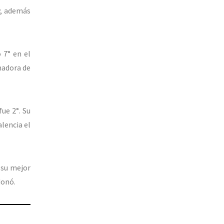
y, además
 7° en el
nadora de
ue 2°. Su
lencia el
 su mejor
donó.