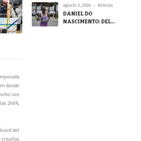
agosto 3, 2026
Noticias
DANIEL DO
NASCIMENTO: DEL
SILENCIO A LA
TRANQUILIDAD
temporada
 en donde
 ocho con
las 2h04,
écord del
 triunfos