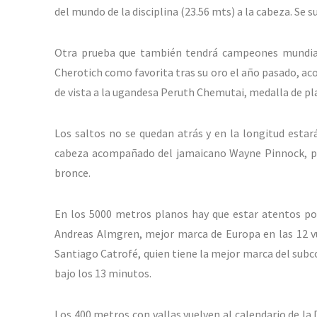
del mundo de la disciplina (23.56 mts) a la cabeza. Se 
Otra prueba que también tendrá campeones mundial
Cherotich como favorita tras su oro el año pasado, a
de vista a la ugandesa Peruth Chemutai, medalla de pla
Los saltos no se quedan atrás y en la longitud estar
cabeza acompañado del jamaicano Wayne Pinnock, plat
bronce.
En los 5000 metros planos hay que estar atentos por
Andreas Almgren, mejor marca de Europa en las 12 v
Santiago Catrofé, quien tiene la mejor marca del subc
bajo los 13 minutos.
Los 400 metros con vallas vuelven al calendario de 