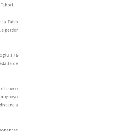
 Fabbri.
ata Faith
ue perder
oglu a la
edalla de
 el sueco
 uruguayo
distancia
xponentes