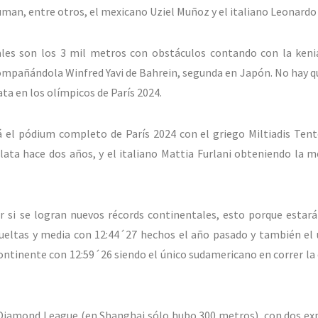
suman, entre otros, el mexicano Uziel Muñoz y el italiano Leonardo
es son los 3 mil metros con obstáculos contando con la keni
compañándola Winfred Yavi de Bahrein, segunda en Japón. No hay q
ta en los olímpicos de París 2024.
á el pódium completo de París 2024 con el griego Miltiadis Tent
a hace dos años, y el italiano Mattia Furlani obteniendo la m
 si se logran nuevos récords continentales, esto porque estará
ueltas y media con 12:44´27 hechos el año pasado y también el
ontinente con 12:59´26 siendo el único sudamericano en correr la 
la Diamond League (en Shanghai sólo hubo 300 metros), con dos e