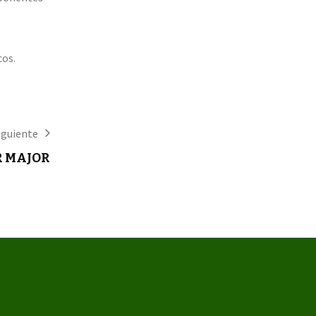
cos.
iguiente
R MAJOR