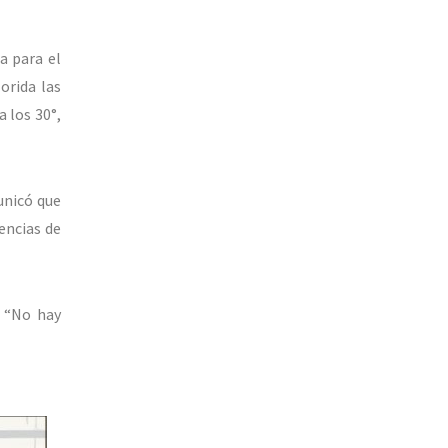
a para el
orida las
 los 30°,
unicó que
encias de
. “No hay