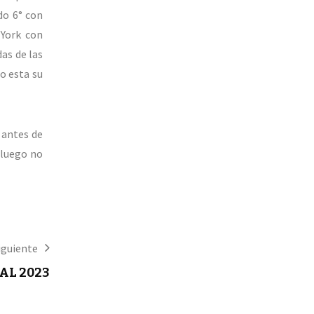
do 6° con
 York con
as de las
o esta su
 antes de
 luego no
iguiente
AL 2023