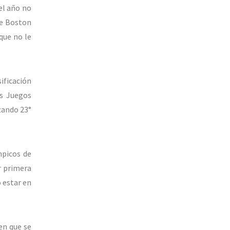
el año no
de Boston
que no le
ificación
os Juegos
zando 23°
mpicos de
r primera
ó estar en
en que se