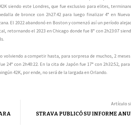
42K siendo este Londres, que fue exclusivo para elites, terminan
edalla de bronce con 2h27:42 para luego finalizar 4° en Nueva
nzana. El 2022 abandonó en Boston y comenzó así un período alejad
l, retornando el 2023 en Chicago donde fue 8° con 2h23:07 siend
ls.
 no volviendo a competir hasta, para sorpresa de muchos, 2 meses
fue 24° con 2h40:22. En la cita de Japón fue 17° con 2h32:52, para
 ningún 42K, por ende, no será de la largada en Orlando.
Artículo s
PARA
STRAVA PUBLICÓ SU INFORME ANU