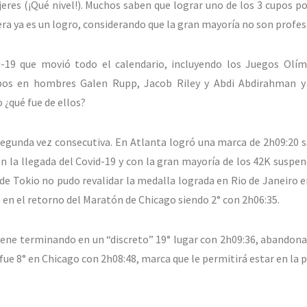
res (¡Qué nivel!). Muchos saben que lograr uno de los 3 cupos po
rera ya es un logro, considerando que la gran mayoría no son profes
-19 que movió todo el calendario, incluyendo los Juegos Olím
cupos en hombres Galen Rupp, Jacob Riley y Abdi Abdirahman y
 ¿qué fue de ellos?
 segunda vez consecutiva. En Atlanta logró una marca de 2h09:20 
on la llegada del Covid-19 y con la gran mayoría de los 42K suspen
de Tokio no pudo revalidar la medalla lograda en Rio de Janeiro e
ó en el retorno del Maratón de Chicago siendo 2° con 2h06:35.
gene terminando en un “discreto” 19° lugar con 2h09:36, abandona
ue 8° en Chicago con 2h08:48, marca que le permitirá estar en la p