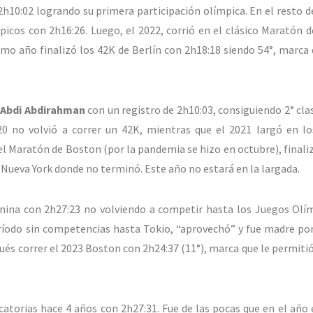
2h10:02 logrando su primera participación olímpica. En el resto d
picos con 2h16:26. Luego, el 2022, corrió en el clásico Maratón 
imo año finalizó los 42K de Berlín con 2h18:18 siendo 54°, marca 
o
Abdi Abdirahman
con un registro de 2h10:03, consiguiendo 2° clas
20 no volvió a correr un 42K, mientras que el 2021 largó en l
el Maratón de Boston (por la pandemia se hizo en octubre), finali
n Nueva York donde no terminó. Este año no estará en la largada.
nina con 2h27:23 no volviendo a competir hasta los Juegos Olí
eríodo sin competencias hasta Tokio, “aprovechó” y fue madre po
pués correr el 2023 Boston con 2h24:37 (11°), marca que le permiti
icatorias hace 4 años con 2h27:31. Fue de las pocas que en el año 