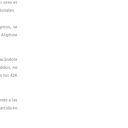
r sexo es
ionales.
picos, se
 Aliphine
sacándole
didos, no
n los 42K
ndo a las
artida en