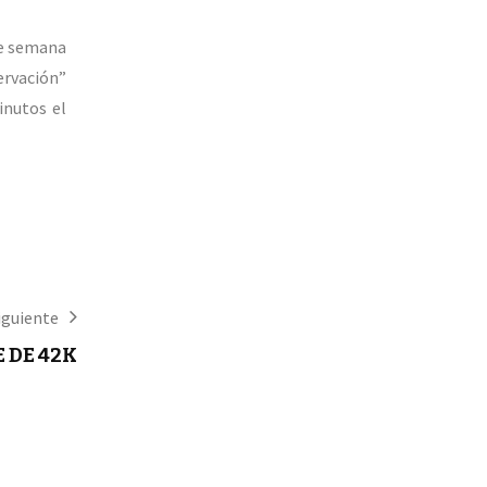
de semana
ervación”
inutos el
iguiente
 DE 42K