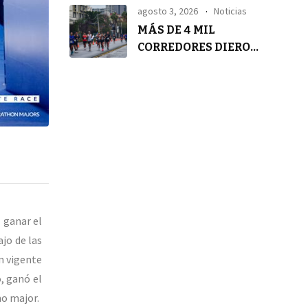
TRANQUILIDAD
agosto 3, 2026
Noticias
MÁS DE 4 MIL
CORREDORES DIERON
VIDA A LA 4° ASICS
GOLDEN RUN SCL
 ganar el
jo de las
an vigente
, ganó el
mo major.